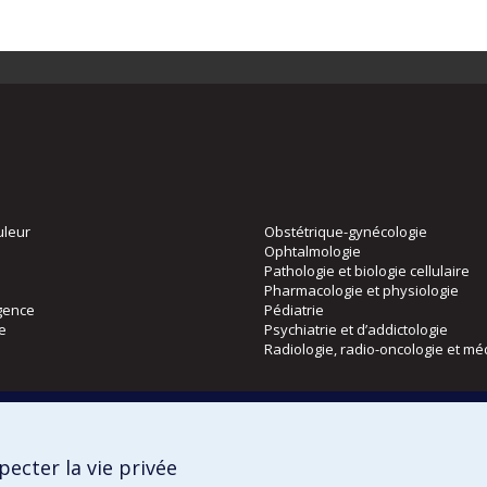
uleur
Obstétrique-gynécologie
Ophtalmologie
Pathologie et biologie cellulaire
Pharmacologie et physiologie
gence
Pédiatrie
ie
Psychiatrie et d’addictologie
Radiologie, radio-oncologie et mé
Directions
 physique
DPC
ecter la vie privée
CPASS