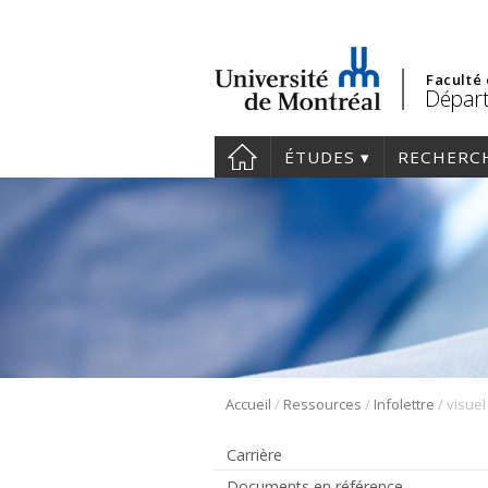
Faculté
Départ
ÉTUDES
RECHERC
/
/
/
Accueil
Ressources
Infolettre
visuel
Carrière
Documents en référence