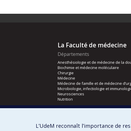
La Faculté de médecine
Départements
Anesthésiologie et de médecine de la do
Biochimie et médecine moléculaire
Chirurgie
Médecine
Médecine de famille et de médecine d’ur
Microbiologie, infectiologie et immunolog
Neurosciences
Nutrition
Écoles
Kinésiologie et des sciences de l’activité
L’UdeM reconnaît l’importance de resp
Orthophonie et audiologie