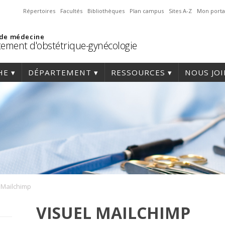
Répertoires
Facultés
Bibliothèques
Plan campus
Sites A-Z
Mon porta
 de médecine
ement d'obstétrique-gynécologie
HE
DÉPARTEMENT
RESSOURCES
NOUS JO
 Mailchimp
VISUEL MAILCHIMP