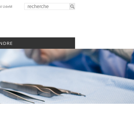
il UdeM
INDRE