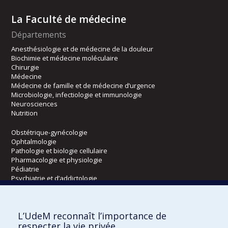
La Faculté de médecine
Départements
Anesthésiologie et de médecine de la douleur
Biochimie et médecine moléculaire
Chirurgie
Médecine
Médecine de famille et de médecine d’urgence
Microbiologie, infectiologie et immunologie
Neurosciences
Nutrition
Obstétrique-gynécologie
Ophtalmologie
Pathologie et biologie cellulaire
Pharmacologie et physiologie
Pédiatrie
Psychiatrie et d’addictologie
Radiologie, radio-oncologie et médecine nucléaire
L’UdeM reconnaît l’importance de
Écoles
respecter la vie privée