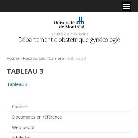
Faculté de médecine
Département d'obstétrique-gynécologie
/
/
/
Accueil
Ressources
Carrière
Tableau 3
TABLEAU 3
Tableau 3
Carrière
Documents en référence
Web dépôt
Infolettre