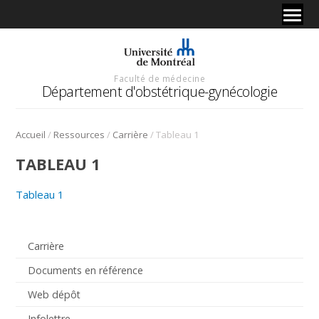
Faculté de médecine
Département d'obstétrique-gynécologie
/
/
/
Accueil
Ressources
Carrière
Tableau 1
TABLEAU 1
Tableau 1
Carrière
Documents en référence
Web dépôt
Infolettre