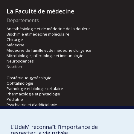
La Faculté de médecine
Départements
Anesthésiologie et de médecine de la douleur
Biochimie et médecine moléculaire
Chirurgie
Médecine
Médecine de famille et de médecine d’urgence
Microbiologie, infectiologie et immunologie
Neurosciences
Nutrition
Obstétrique-gynécologie
Ophtalmologie
Pathologie et biologie cellulaire
Pharmacologie et physiologie
Pédiatrie
Psychiatrie et d’addictologie
Radiologie, radio-oncologie et médecine nucléaire
L’UdeM reconnaît l’importance de
Écoles
respecter la vie privée