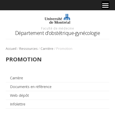
Faculté de médecine
Département d'obstétrique-gynécologie
/
/
/
Accueil
Ressources
Carrière
Promotion
PROMOTION
Carrière
Documents en référence
Web dépôt
Infolettre