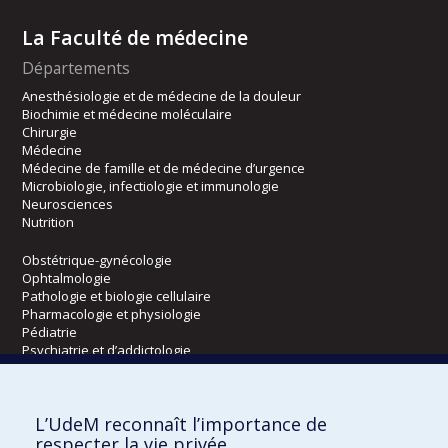
La Faculté de médecine
Départements
Anesthésiologie et de médecine de la douleur
Biochimie et médecine moléculaire
Chirurgie
Médecine
Médecine de famille et de médecine d’urgence
Microbiologie, infectiologie et immunologie
Neurosciences
Nutrition
Obstétrique-gynécologie
Ophtalmologie
Pathologie et biologie cellulaire
Pharmacologie et physiologie
Pédiatrie
Psychiatrie et d’addictologie
Radiologie, radio-oncologie et médecine nucléaire
L’UdeM reconnaît l’importance de
Écoles
respecter la vie privée