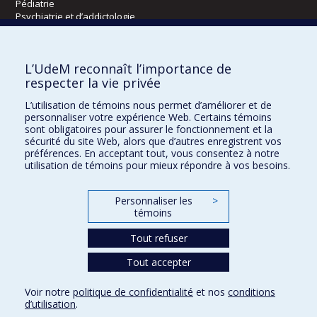
Pédiatrie
Psychiatrie et d’addictologie
Radiologie, radio-oncologie et médecine nucléaire
L’UdeM reconnaît l’importance de
Écoles
respecter la vie privée
Kinésiologie et des sciences de l’activité physique
L’utilisation de témoins nous permet d’améliorer et de
Orthophonie et audiologie
personnaliser votre expérience Web. Certains témoins
Réadaptation
sont obligatoires pour assurer le fonctionnement et la
sécurité du site Web, alors que d’autres enregistrent vos
préférences. En acceptant tout, vous consentez à notre
Directions
utilisation de témoins pour mieux répondre à vos besoins.
DPC
CPASS
Personnaliser les
>
Éthique clinique
témoins
Tout refuser
Tout accepter
Voir notre
politique de confidentialité
et nos
conditions
Confidentialité
Conditions d’utilisation
Paramètres des témoins
d’utilisation
.