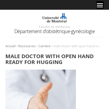
Faculté de médecine
Département d'obstétrique-gynécologie
/
/
/
Accueil
Ressources
Carrière
male doctor with open hand ready for hugging
MALE DOCTOR WITH OPEN HAND
READY FOR HUGGING