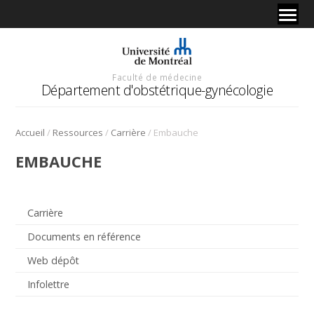
Faculté de médecine
Département d'obstétrique-gynécologie
/
/
/
Accueil
Ressources
Carrière
Embauche
EMBAUCHE
Carrière
Documents en référence
Web dépôt
Infolettre