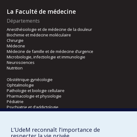
La Faculté de médecine
Départements
Anesthésiologie et de médecine de la douleur
Biochimie et médecine moléculaire
Chirurgie
Médecine
Médecine de famille et de médecine d’urgence
Microbiologie, infectiologie et immunologie
Neurosciences
Nutrition
Obstétrique-gynécologie
Ophtalmologie
Pathologie et biologie cellulaire
Pharmacologie et physiologie
Pédiatrie
Psychiatrie et d’addictologie
Radiologie, radio-oncologie et médecine nucléaire
L’UdeM reconnaît l’importance de
Écoles
respecter la vie privée