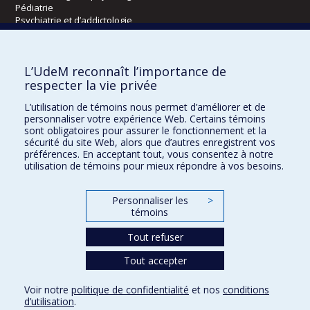
Pédiatrie
Psychiatrie et d’addictologie
Radiologie, radio-oncologie et médecine nucléaire
L’UdeM reconnaît l’importance de
Écoles
respecter la vie privée
Kinésiologie et des sciences de l’activité physique
L’utilisation de témoins nous permet d’améliorer et de
Orthophonie et audiologie
personnaliser votre expérience Web. Certains témoins
Réadaptation
sont obligatoires pour assurer le fonctionnement et la
sécurité du site Web, alors que d’autres enregistrent vos
préférences. En acceptant tout, vous consentez à notre
Directions
utilisation de témoins pour mieux répondre à vos besoins.
DPC
CPASS
Personnaliser les
>
Éthique clinique
témoins
Tout refuser
Tout accepter
Voir notre
politique de confidentialité
et nos
conditions
Confidentialité
Conditions d’utilisation
Paramètres des témoins
d’utilisation
.