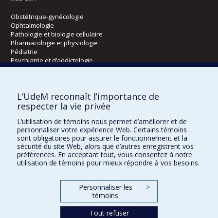
Obstétrique-gynécologie
Ophtalmologie
Pathologie et biologie cellulaire
Pharmacologie et physiologie
Pédiatrie
Psychiatrie et d’addictologie
Radiologie, radio-oncologie et médecine nucléaire
L’UdeM reconnaît l’importance de
Écoles
respecter la vie privée
Kinésiologie et des sciences de l’activité physique
L’utilisation de témoins nous permet d’améliorer et de
Orthophonie et audiologie
personnaliser votre expérience Web. Certains témoins
Réadaptation
sont obligatoires pour assurer le fonctionnement et la
sécurité du site Web, alors que d’autres enregistrent vos
préférences. En acceptant tout, vous consentez à notre
Directions
utilisation de témoins pour mieux répondre à vos besoins.
DPC
CPASS
Personnaliser les
>
Éthique clinique
témoins
Tout refuser