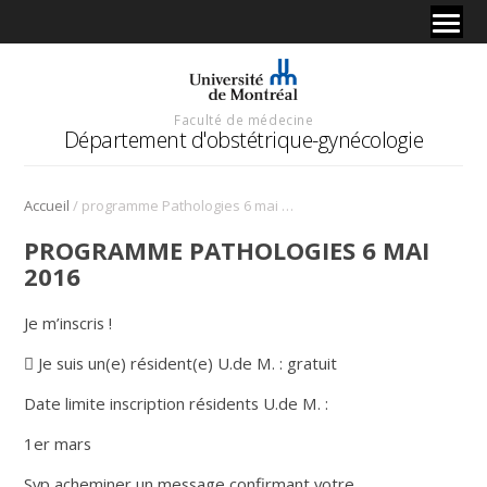
Faculté de médecine
Département d'obstétrique-gynécologie
/
Accueil
programme Pathologies 6 mai 2016
PROGRAMME PATHOLOGIES 6 MAI
2016
Je m’inscris !
􀀀 Je suis un(e) résident(e) U.de M. : gratuit
Date limite inscription résidents U.de M. :
1er mars
Svp acheminer un message confirmant votre