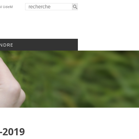
il UdeM
INDRE
-2019