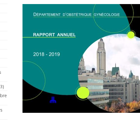
s
23)
mbre
rs