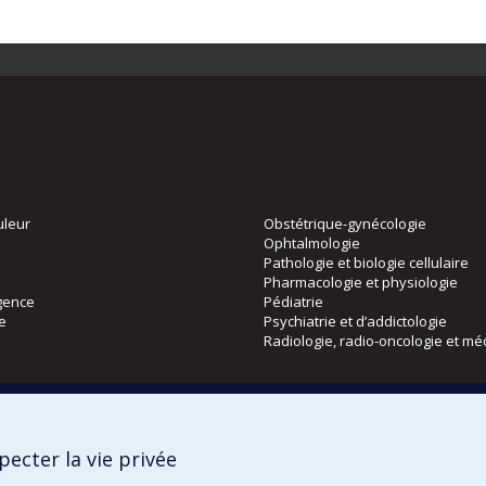
uleur
Obstétrique-gynécologie
Ophtalmologie
Pathologie et biologie cellulaire
Pharmacologie et physiologie
gence
Pédiatrie
ie
Psychiatrie et d’addictologie
Radiologie, radio-oncologie et mé
Directions
 physique
DPC
ecter la vie privée
CPASS
Éthique clinique