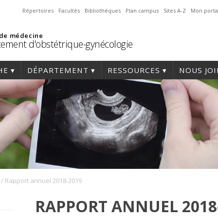
Répertoires
Facultés
Bibliothèques
Plan campus
Sites A-Z
Mon porta
 de médecine
ement d'obstétrique-gynécologie
HE
DÉPARTEMENT
RESSOURCES
NOUS JO
/
Rapport annuel 2018-2019
RAPPORT ANNUEL 2018