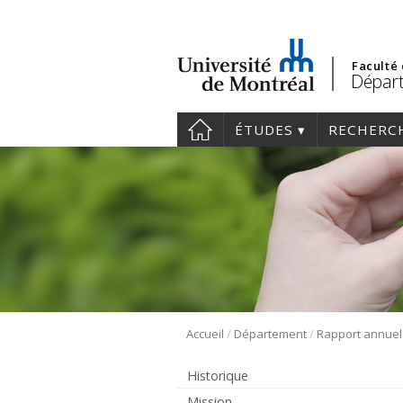
Faculté
Départ
ÉTUDES
RECHERC
/
/
Accueil
Département
Rapport annuel
Historique
Mission