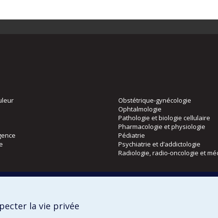
uleur
Obstétrique-gynécologie
Ophtalmologie
Pathologie et biologie cellulaire
Pharmacologie et physiologie
gence
Pédiatrie
ie
Psychiatrie et d’addictologie
Radiologie, radio-oncologie et mé
Directions
 physique
DPC
ecter la vie privée
CPASS
Éthique clinique