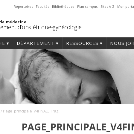
Répertoires
Facultés
Bibliothèques
Plan campus
Sites A-Z
Mon porta
 de médecine
ement d'obstétrique-gynécologie
HE
DÉPARTEMENT
RESSOURCES
NOUS JO
/
Page_principale_v4FINALE_Page_1
PAGE_PRINCIPALE_V4FI