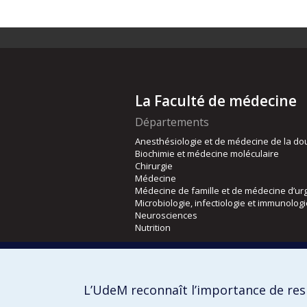
La Faculté de médecine
Départements
Anesthésiologie et de médecine de la do
Biochimie et médecine moléculaire
Chirurgie
Médecine
Médecine de famille et de médecine d’ur
Microbiologie, infectiologie et immunolog
Neurosciences
Nutrition
Écoles
Kinésiologie et des sciences de l’activité
L’UdeM reconnaît l’importance de resp
Orthophonie et audiologie
Réadaptation