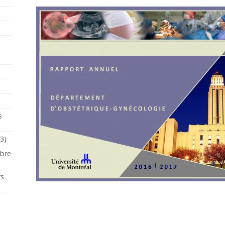
s
23)
mbre
rs