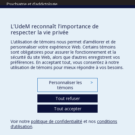
Psychiatrie et d’addictologie
Radiologie, radio-oncologie et médecine nucléaire
L’UdeM reconnaît l’importance de
Écoles
respecter la vie privée
Kinésiologie et des sciences de l’activité physique
L’utilisation de témoins nous permet d’améliorer et de
Orthophonie et audiologie
personnaliser votre expérience Web. Certains témoins
Réadaptation
sont obligatoires pour assurer le fonctionnement et la
sécurité du site Web, alors que d’autres enregistrent vos
préférences. En acceptant tout, vous consentez à notre
Directions
utilisation de témoins pour mieux répondre à vos besoins.
DPC
CPASS
Personnaliser les
>
Éthique clinique
témoins
Tout refuser
Tout accepter
Voir notre
politique de confidentialité
et nos
conditions
Confidentialité
Conditions d’utilisation
Paramètres des témoins
d’utilisation
.