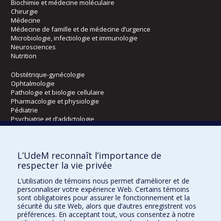
Biochimie et médecine moléculaire
Chirurgie
Médecine
Médecine de famille et de médecine d’urgence
Microbiologie, infectiologie et immunologie
Neurosciences
Nutrition
Obstétrique-gynécologie
Ophtalmologie
Pathologie et biologie cellulaire
Pharmacologie et physiologie
Pédiatrie
Psychiatrie et d’addictologie
Radiologie, radio-oncologie et médecine nucléaire
L’UdeM reconnaît l’importance de
Écoles
respecter la vie privée
Kinésiologie et des sciences de l’activité physique
L’utilisation de témoins nous permet d’améliorer et de
Orthophonie et audiologie
personnaliser votre expérience Web. Certains témoins
Réadaptation
sont obligatoires pour assurer le fonctionnement et la
sécurité du site Web, alors que d’autres enregistrent vos
préférences. En acceptant tout, vous consentez à notre
Directions