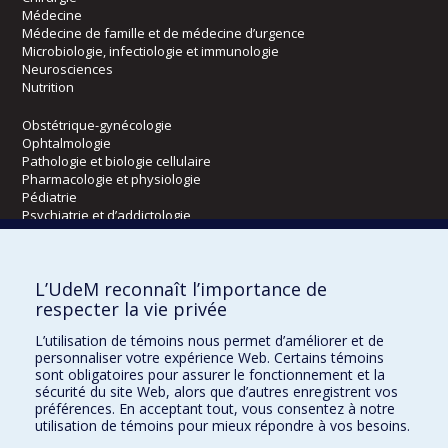
Médecine
Médecine de famille et de médecine d’urgence
Microbiologie, infectiologie et immunologie
Neurosciences
Nutrition
Obstétrique-gynécologie
Ophtalmologie
Pathologie et biologie cellulaire
Pharmacologie et physiologie
Pédiatrie
Psychiatrie et d’addictologie
Radiologie, radio-oncologie et médecine nucléaire
L’UdeM reconnaît l’importance de
Écoles
respecter la vie privée
Kinésiologie et des sciences de l’activité physique
L’utilisation de témoins nous permet d’améliorer et de
Orthophonie et audiologie
personnaliser votre expérience Web. Certains témoins
Réadaptation
sont obligatoires pour assurer le fonctionnement et la
sécurité du site Web, alors que d’autres enregistrent vos
préférences. En acceptant tout, vous consentez à notre
Directions
utilisation de témoins pour mieux répondre à vos besoins.
DPC