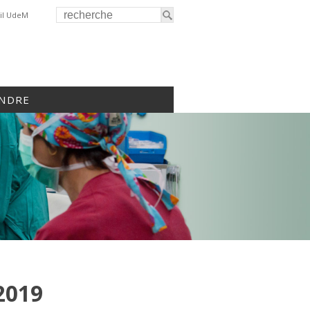
il UdeM
INDRE
2019