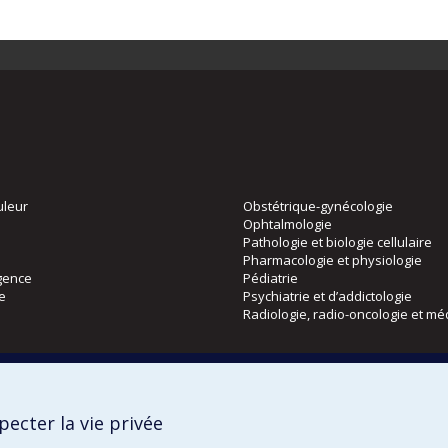
uleur
Obstétrique-gynécologie
Ophtalmologie
Pathologie et biologie cellulaire
Pharmacologie et physiologie
gence
Pédiatrie
ie
Psychiatrie et d’addictologie
Radiologie, radio-oncologie et mé
Directions
 physique
DPC
ecter la vie privée
CPASS
Éthique clinique