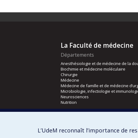
La Faculté de médecine
Départements
Anesthésiologie et de médecine de la do
Biochimie et médecine moléculaire
Chirurgie
Médecine
Médecine de famille et de médecine d’ur
Microbiologie, infectiologie et immunolog
Neurosciences
Nutrition
Écoles
Kinésiologie et des sciences de l’activité
L’UdeM reconnaît l’importance de resp
Orthophonie et audiologie
Réadaptation