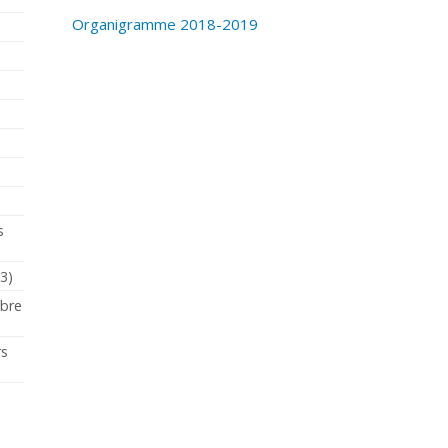
Organigramme 2018-2019
s
23)
mbre
rs