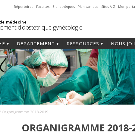
Répertoires
Facultés
Bibliothèques
Plan campus
Sites A-Z
Mon porta
 de médecine
ement d'obstétrique-gynécologie
HE
DÉPARTEMENT
RESSOURCES
NOUS JO
/
Organigramme 2018-2019
ORGANIGRAMME 2018-