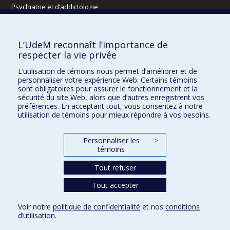
Psychiatrie et d’addictologie
Radiologie, radio-oncologie et médecine nucléaire
L’UdeM reconnaît l’importance de
Écoles
respecter la vie privée
Kinésiologie et des sciences de l’activité physique
L’utilisation de témoins nous permet d’améliorer et de
Orthophonie et audiologie
personnaliser votre expérience Web. Certains témoins
Réadaptation
sont obligatoires pour assurer le fonctionnement et la
sécurité du site Web, alors que d’autres enregistrent vos
préférences. En acceptant tout, vous consentez à notre
Directions
utilisation de témoins pour mieux répondre à vos besoins.
DPC
CPASS
Personnaliser les
>
Éthique clinique
témoins
Tout refuser
Tout accepter
Voir notre
politique de confidentialité
et nos
conditions
Confidentialité
Conditions d’utilisation
Paramètres des témoins
d’utilisation
.