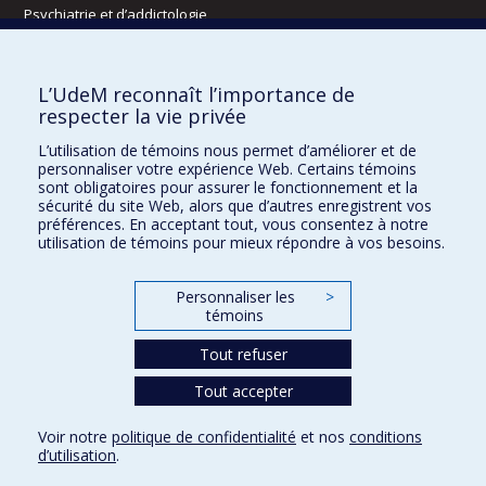
Psychiatrie et d’addictologie
Radiologie, radio-oncologie et médecine nucléaire
L’UdeM reconnaît l’importance de
Écoles
respecter la vie privée
Kinésiologie et des sciences de l’activité physique
L’utilisation de témoins nous permet d’améliorer et de
Orthophonie et audiologie
personnaliser votre expérience Web. Certains témoins
Réadaptation
sont obligatoires pour assurer le fonctionnement et la
sécurité du site Web, alors que d’autres enregistrent vos
préférences. En acceptant tout, vous consentez à notre
Directions
utilisation de témoins pour mieux répondre à vos besoins.
DPC
CPASS
Personnaliser les
>
Éthique clinique
témoins
Tout refuser
Tout accepter
Voir notre
politique de confidentialité
et nos
conditions
Confidentialité
Conditions d’utilisation
Paramètres des témoins
d’utilisation
.