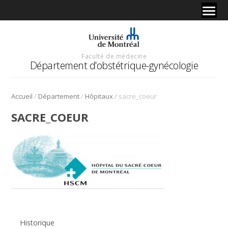
Faculté de médecine
Département d'obstétrique-gynécologie
/
/
/
Accueil
Département
Hôpitaux
sacre_coeur
SACRE_COEUR
Historique