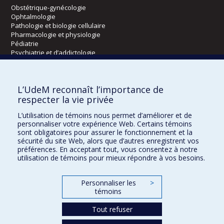
Obstétrique-gynécologie
Ophtalmologie
Pathologie et biologie cellulaire
Pharmacologie et physiologie
Pédiatrie
Psychiatrie et d’addictologie
Radiologie, radio-oncologie et médecine nucléaire
L’UdeM reconnaît l’importance de
Écoles
respecter la vie privée
Kinésiologie et des sciences de l’activité physique
L’utilisation de témoins nous permet d’améliorer et de
Orthophonie et audiologie
personnaliser votre expérience Web. Certains témoins
Réadaptation
sont obligatoires pour assurer le fonctionnement et la
sécurité du site Web, alors que d’autres enregistrent vos
préférences. En acceptant tout, vous consentez à notre
Directions
utilisation de témoins pour mieux répondre à vos besoins.
DPC
CPASS
Personnaliser les
>
Éthique clinique
témoins
Tout refuser