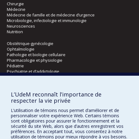
Chirurgie
Médecine
Médecine de famille et de médecine d’urgence
Microbiologie, infectiologie et immunologie
Neurosciences
Nutrition
Obstétrique-gynécologie
Ophtalmologie
Pathologie et biologie cellulaire
Pharmacologie et physiologie
Pédiatrie
Psychiatrie et d’addictologie
Radiologie, radio-oncologie et médecine nucléaire
L’UdeM reconnaît l’importance de
Écoles
respecter la vie privée
Kinésiologie et des sciences de l’activité physique
L’utilisation de témoins nous permet d’améliorer et de
Orthophonie et audiologie
personnaliser votre expérience Web. Certains témoins
Réadaptation
sont obligatoires pour assurer le fonctionnement et la
sécurité du site Web, alors que d’autres enregistrent vos
préférences. En acceptant tout, vous consentez à notre
Directions
utilisation de témoins pour mieux répondre à vos besoins.