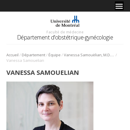
Faculté de médecine
Département d'obstétrique-gynécologie
/
/
/
/
Accueil
Département
Équipe
Vanessa Samouëlian, M.D., PhD
Vanessa Samouelian
VANESSA SAMOUELIAN