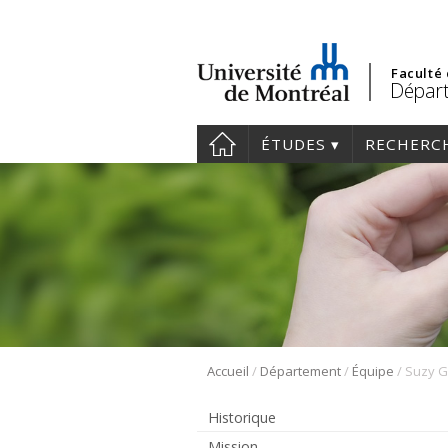
Faculté
Départ
ÉTUDES
RECHERC
/
/
/
Accueil
Département
Équipe
Suzy Ga
Historique
Mission