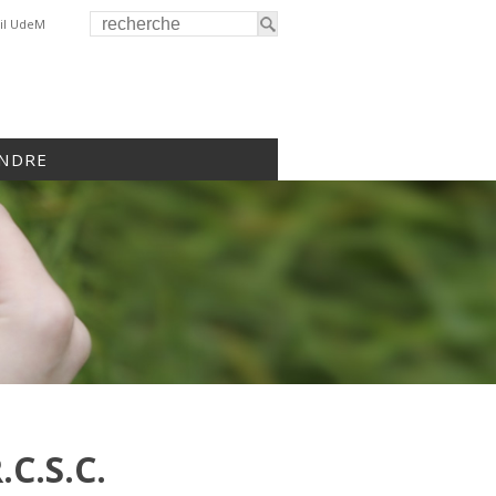
il UdeM
INDRE
C.S.C.