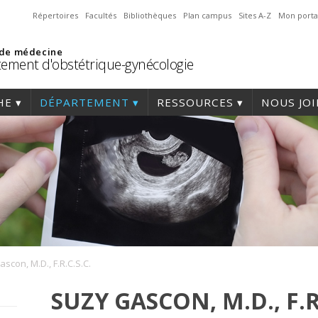
Répertoires
Facultés
Bibliothèques
Plan campus
Sites A-Z
Mon porta
 de médecine
ement d'obstétrique-gynécologie
HE
DÉPARTEMENT
RESSOURCES
NOUS JO
scon, M.D., F.R.C.S.C.
SUZY GASCON, M.D., F.R.