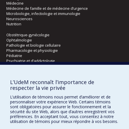
Médecine
Médecine de famille et de médecine d’urgence
Microbiologie, infectiologie et immunologie
Neurosciences
Nutrition
Obstétrique-gynécologie
Ophtalmologie
Pathologie et biologie cellulaire
Pharmacologie et physiologie
Pédiatrie
Psychiatrie et d’addictologie
Radiologie, radio-oncologie et médecine nucléaire
L’UdeM reconnaît l’importance de
Écoles
respecter la vie privée
Kinésiologie et des sciences de l’activité physique
L’utilisation de témoins nous permet d’améliorer et de
Orthophonie et audiologie
personnaliser votre expérience Web. Certains témoins
Réadaptation
sont obligatoires pour assurer le fonctionnement et la
sécurité du site Web, alors que d’autres enregistrent vos
préférences. En acceptant tout, vous consentez à notre
Directions
utilisation de témoins pour mieux répondre à vos besoins.
DPC