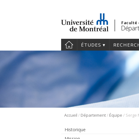
Faculté
Départ
ÉTUDES
RECHERC
/
/
/
Accueil
Département
Équipe
Serge 
Historique
Mission