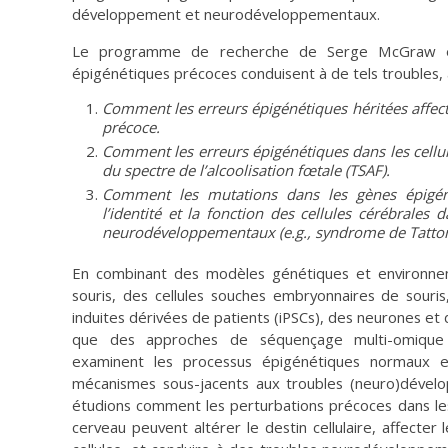
développement et neurodéveloppementaux.
Le programme de recherche de Serge McGraw ét
épigénétiques précoces conduisent à de tels troubles, a
Comment les erreurs épigénétiques héritées affe
précoce.
Comment les erreurs épigénétiques dans les cellul
du spectre de l’alcoolisation fœtale (TSAF).
Comment les mutations dans les gènes épigéné
l’identité et la fonction des cellules cérébrales 
neurodéveloppementaux (e.g., syndrome de Tatt
En combinant des modèles génétiques et environne
souris, des cellules souches embryonnaires de souris
induites dérivées de patients (iPSCs), des neurones et 
que des approches de séquençage multi-omique e
examinent les processus épigénétiques normaux e
mécanismes sous-jacents aux troubles (neuro)dével
étudions comment les perturbations précoces dans l
cerveau peuvent altérer le destin cellulaire, affecte