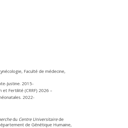
ynécologie, Faculté de médecine,
nte-Justine. 2015-
 et Fertilité (CRRF) 2026 –
 néonatales. 2022-
herche
du
Centre Universitaire
de
épartement de Génétique Humaine,