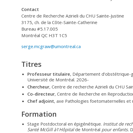
Contact
Centre de Recherche Azirieli du CHU Sainte-Justine
3175, ch. de la Côte-Sainte-Catherine
Bureau #5.17.005
Montréal QC H3T 1C5
serge.mcgraw@umontreal.ca
Titres
Professeur titulaire
, Département d’obstétrique-g
Université de Montréal. 2026-
Chercheur
, Centre de recherche Azirieli du CHU Sai
Co-directeur
, Centre de Recherche en Reproduction
Chef adjoint
, axe Pathologies foetomaternelles et
Formation
Stage Postdoctoral en épigénétique.
Institut de rec
Santé McGill à
l’
Hôpital
de Montréal
pour enfants.
D