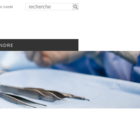
il UdeM
INDRE