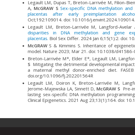
Legault LM, Dupas T, Breton-Larrivée M, Filion-Bie
A,
McGRAW S
Sex-specific DNA methylation and
placentas after early preimplantation alco
Oct;192:109014. doi: 10.1016/j.envint.2024.109014.
Legault LM, Breton-Larrivée M, Langford-Avelar
disparities in DNA methylation and gene exp
placentas.
Biol Sex Differ. 2024 Jan 6;15(1):2. doi
McGRAW
S & Kimmins S. Inheritance of epigene
model. Nature 2023; Mar 21. doi: 10.1038/d41586
Breton-Larrivée M*, Elder E*, Legault LM, Langfor
S
Mitigating the detrimental developmental impact o
a maternal methyl donor-enriched diet. FASEB
doi.org/10.1096/fj.202201564R
Legault LM, Doiron K, Breton-Larrivée M, Langf
Jerome-Majewska LA, Sinnett D,
McGRAW S
Pre-im
lasting sex-specific DNA methylation programming 
Clinical Epigenetics. 2021 Aug 23;13(1):164. doi: 