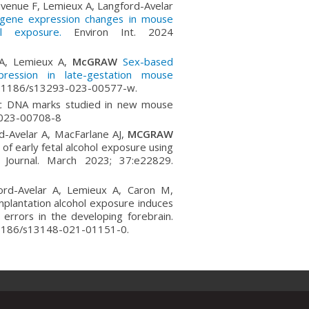
nvenue F, Lemieux A, Langford-Avelar
 gene expression changes in mouse
hol exposure.
Environ Int. 2024
 A, Lemieux A,
McGRAW
Sex-based
ression in late-gestation mouse
: 10.1186/s13293-023-00577-w.
tic DNA marks studied in new mouse
-023-00708-8
d-Avelar A, MacFarlane AJ,
MCGRAW
f early fetal alcohol exposure using
 Journal. March 2023; 37:e22829.
ord-Avelar A, Lemieux A, Caron M,
plantation alcohol exposure induces
errors in the developing forebrain.
10.1186/s13148-021-01151-0.