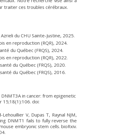
entaux. Notre recherche vise ainsi à
ur traiter ces troubles cérébraux.
zrieli du CHU Sainte-Justine, 2025.
ois en reproduction (RQR), 2024.
santé du Québec (FRQS), 2024.
ois en reproduction (RQR), 2022.
n santé du Québec (FRQS), 2020.
n santé du Québec (FRQS), 2016.
DNMT3A in cancer: from epigenetic
r 15;18(1):106. doi:
-Lehouillier V, Dupas T, Raynal NJM,
ng DNMT1 fails to fully reverse the
n mouse embryonic stem cells. bioRxiv.
04.