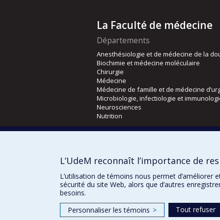
La Faculté de médecine
Départements
Anesthésiologie et de médecine de la do
Biochimie et médecine moléculaire
Chirurgie
Médecine
Médecine de famille et de médecine d’ur
Microbiologie, infectiologie et immunolog
Neurosciences
Nutrition
Écoles
Kinésiologie et des sciences de l’activité
L’UdeM reconnaît l’importance de resp
Orthophonie et audiologie
Réadaptation
L’utilisation de témoins nous permet d’améliorer e
sécurité du site Web, alors que d’autres enregistr
besoins.
Tout refuser
Personnaliser les témoins
>