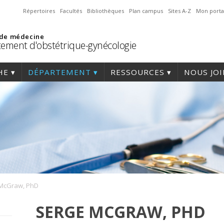
Répertoires
Facultés
Bibliothèques
Plan campus
Sites A-Z
Mon porta
 de médecine
ement d'obstétrique-gynécologie
HE
DÉPARTEMENT
RESSOURCES
NOUS JO
McGraw, PhD
SERGE MCGRAW, PHD