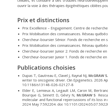
cellules, et conduire à des troubles neurodéveloppem
ouvrir la voie à des thérapies épigénétiques ciblées po
Prix et distinctions
Prix Excellence – Engagement. Centre de recherche A
Prix Mobilisation des connaissances. Réseau québéc
Chercheur-boursier Sénior. Fonds de recherche en 
Prix Mobilisation des connaissances. Réseau québéc
Chercheur-boursier Junior 2. Fonds de recherche e
Chercheur-boursier Junior 1. Fonds de recherche e
Publications choisies
Dupas T, Gautreau E, Clavel J, Raynal NJ,
McGRAW S.
writer to oncogenic driver. Clin Epigenetics. 2026 Ap
10.1186/s13148-026-02127-8
Elder E, Lemieux A, Legault LM, Caron M, Bertrand
Bourque G, Sinnett D, Gévry N,
McGRAW S
Rescui
molecular and functional repercussions of its loss i
2024 May 7:592204. doi: 10.1101/2024.05.07.5922