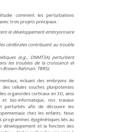
udie comment les perturbations
vec trois projets principaux :
ctent le développement embryonnaire
es cérébrales contribuent au trouble
tiques (e.g., DNMT3A) perturbent
dans les troubles de la croissance et
on-Brown-Rahman; TBRS).
mentaux, incluant des embryons de
, des cellules souches pluripotentes
des organoïdes corticaux en 3D, ainsi
t bio-informatique, nos travaux
t perturbés afin de découvrir les
oppementaux chez les enfants. Nous
es programmes épigénétiques liés au
r le développement et la fonction des