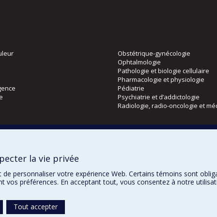
uleur
Obstétrique-gynécologie
Ophtalmologie
Pathologie et biologie cellulaire
Pharmacologie et physiologie
gence
Pédiatrie
ie
Psychiatrie et d’addictologie
Radiologie, radio-oncologie et mé
Directions
 physique
DPC
ecter la vie privée
CPASS
Éthique clinique
t de personnaliser votre expérience Web. Certains témoins sont oblig
ent vos préférences. En acceptant tout, vous consentez à notre utili
Tout accepter