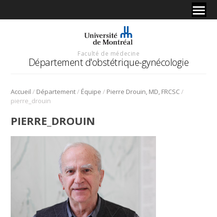
Faculté de médecine
Département d'obstétrique-gynécologie
/
/
/
/
Accueil
Département
Équipe
Pierre Drouin, MD, FRCSC
pierre_drouin
PIERRE_DROUIN