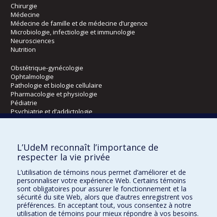
Chirurgie
Médecine
Médecine de famille et de médecine d’urgence
Microbiologie, infectiologie et immunologie
Neurosciences
Nutrition
Obstétrique-gynécologie
Ophtalmologie
Pathologie et biologie cellulaire
Pharmacologie et physiologie
Pédiatrie
Psychiatrie et d’addictologie
Radiologie, radio-oncologie et médecine nucléaire
L’UdeM reconnaît l’importance de
Écoles
respecter la vie privée
Kinésiologie et des sciences de l’activité physique
L’utilisation de témoins nous permet d’améliorer et de
Orthophonie et audiologie
personnaliser votre expérience Web. Certains témoins
Réadaptation
sont obligatoires pour assurer le fonctionnement et la
sécurité du site Web, alors que d’autres enregistrent vos
préférences. En acceptant tout, vous consentez à notre
Directions
utilisation de témoins pour mieux répondre à vos besoins.