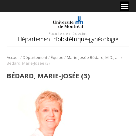
Faculté de médecine
Département d'obstétrique-gynécologie
/
/
/
/
Accueil
Département
Équipe
Marie-Josée Bédard, M.D., F.R.C.S.C.
Bédard, Marie-Josée (3)
BÉDARD, MARIE-JOSÉE (3)