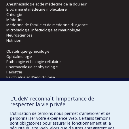
Anesthésiologie et de médecine de la douleur
Biochimie et médecine moléculaire
Chirurgie
Médecine
Médecine de famille et de médecine d’urgence
Microbiologie, infectiologie et immunologie
Neurosciences
Nutrition
Obstétrique-gynécologie
Ophtalmologie
Pathologie et biologie cellulaire
Pharmacologie et physiologie
Pédiatrie
Psychiatrie et d’addictologie
Radiologie, radio-oncologie et médecine nucléaire
L’UdeM reconnaît l’importance de
Écoles
respecter la vie privée
Kinésiologie et des sciences de l’activité physique
L’utilisation de témoins nous permet d’améliorer et de
Orthophonie et audiologie
personnaliser votre expérience Web. Certains témoins
Réadaptation
sont obligatoires pour assurer le fonctionnement et la
sécurité du site Web, alors que d’autres enregistrent vos