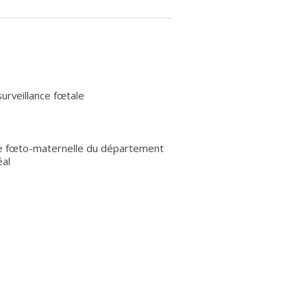
surveillance fœtale
ne fœto-maternelle du département
éal