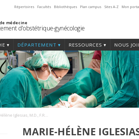
Répertoires
Facultés
Bibliothèques
Plan campus
Sites A-Z
Mon porta
 de médecine
ement d'obstétrique-gynécologie
HE
DÉPARTEMENT
RESSOURCES
NOUS JO
Marie-Hélène Iglesias, M.D., F.R.C.S.C.
MARIE-HÉLÈNE IGLESIAS