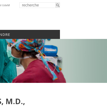
il UdeM
INDRE
, M.D.,