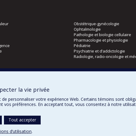
uleur
Obstétrique-gynécologie
Ophtalmologie
Pathologie et biologie cellulaire
Pharmacologie et physiologie
gence
Pédiatrie
ie
Psychiatrie et d’addictologie
Radiologie, radio-oncologie et mé
Directions
 physique
DPC
ecter la vie privée
CPASS
Éthique clinique
t de personnaliser votre expérience Web. Certains témoins sont oblig
ent vos préférences. En acceptant tout, vous consentez à notre utili
Tout accepter
Confidentialité
Co
ions d’utilisation
.