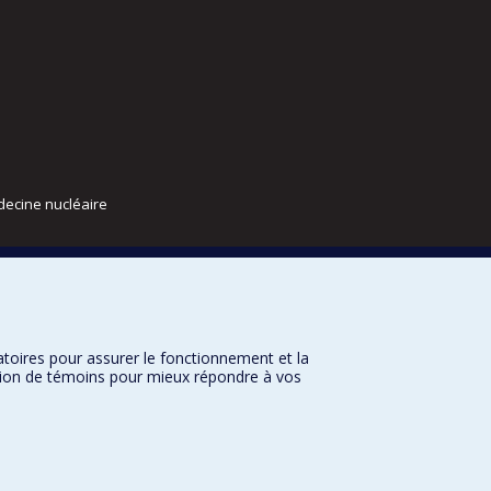
decine nucléaire
atoires pour assurer le fonctionnement et la
sation de témoins pour mieux répondre à vos
nditions d’utilisation
Paramètres des témoins