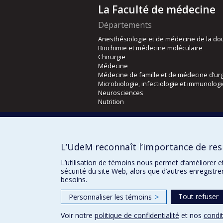
La Faculté de médecine
Départements
Anesthésiologie et de médecine de la do
Biochimie et médecine moléculaire
Chirurgie
Médecine
Médecine de famille et de médecine d’ur
Microbiologie, infectiologie et immunolog
Neurosciences
Nutrition
Écoles
Kinésiologie et des sciences de l’activité
L’UdeM reconnaît l’importance de resp
Orthophonie et audiologie
Réadaptation
L’utilisation de témoins nous permet d’améliorer e
sécurité du site Web, alors que d’autres enregistr
besoins.
Tout refuser
Personnaliser les témoins
>
Voir notre
politique de confidentialité
et nos
condit