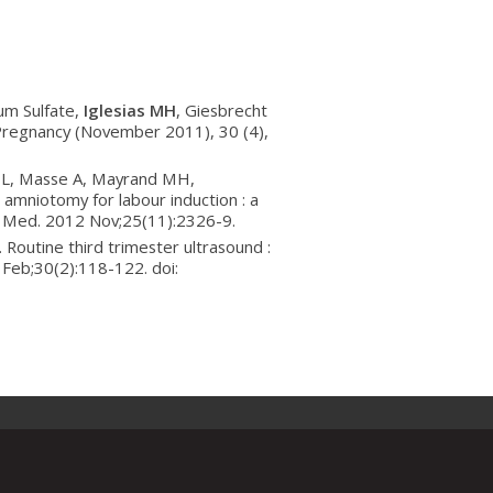
um Sulfate,
Iglesias MH
, Giesbrecht
Pregnancy (November 2011), 30 (4),
 L, Masse A, Mayrand MH,
 amniotomy for labour induction : a
al Med. 2012 Nov;25(11):2326-9.
. Routine third trimester ultrasound :
 Feb;30(2):118-122. doi: