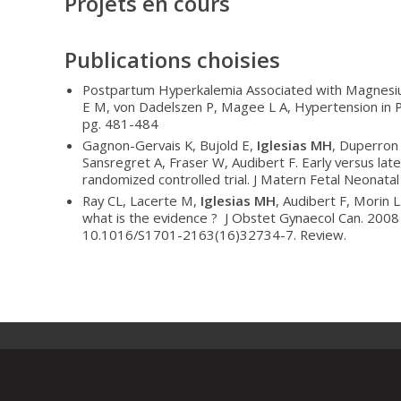
Projets en cours
Publications choisies
Postpartum Hyperkalemia Associated with Magnesi
E M, von Dadelszen P, Magee L A, Hypertension in 
pg. 481-484
Gagnon-Gervais K, Bujold E,
Iglesias MH
, Duperron
Sansregret A, Fraser W, Audibert F. Early versus late
randomized controlled trial. J Matern Fetal Neonat
Ray CL, Lacerte M,
Iglesias MH
, Audibert F, Morin L
what is the evidence ? J Obstet Gynaecol Can. 2008
10.1016/S1701-2163(16)32734-7. Review.