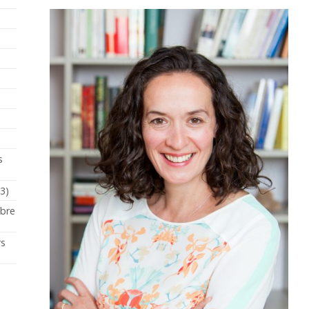
s
23)
mbre
rs