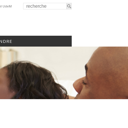
il UdeM
INDRE