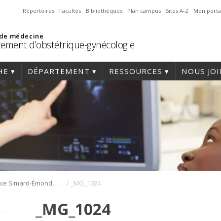
Répertoires
Facultés
Bibliothèques
Plan campus
Sites A-Z
Mon porta
 de médecine
ement d'obstétrique-gynécologie
HE
DÉPARTEMENT
RESSOURCES
NOUS JO
/
Laurence Simard-Émond, M.D., F.R.C.S.C.
_MG_1024
_MG_1024