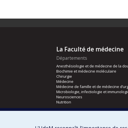
La Faculté de médecine
Départements
Anesthésiologie et de médecine de la do
Biochimie et médecine moléculaire
Chirurgie
Médecine
Médecine de famille et de médecine d’ur
Microbiologie, infectiologie et immunolog
Neurosciences
Nutrition
Écoles
Kinésiologie et des sciences de l’activité