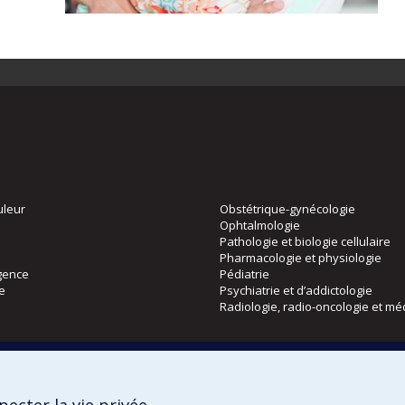
uleur
Obstétrique-gynécologie
Ophtalmologie
Pathologie et biologie cellulaire
Pharmacologie et physiologie
gence
Pédiatrie
ie
Psychiatrie et d’addictologie
Radiologie, radio-oncologie et mé
Directions
 physique
DPC