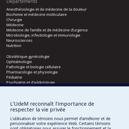
Départements
Anesthésiologie et de médecine de la douleur
Biochimie et médecine moléculaire
Chirurgie
Médecine
Médecine de famille et de médecine d’urgence
Microbiologie, infectiologie et immunologie
Neurosciences
Nutrition
Obstétrique-gynécologie
Ophtalmologie
Pathologie et biologie cellulaire
Pharmacologie et physiologie
Pédiatrie
Psychiatrie et d’addictologie
Radiologie, radio-oncologie et médecine nucléaire
L’UdeM reconnaît l’importance de
Écoles
respecter la vie privée
Kinésiologie et des sciences de l’activité physique
L’utilisation de témoins nous permet d’améliorer et de
Orthophonie et audiologie
personnaliser votre expérience Web. Certains témoins
Réadaptation
sont obligatoires pour assurer le fonctionnement et la