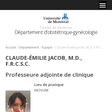
Faculté de médecine
Département d'obstétrique-gynécologie
/
/
/
Accueil
Département
Équipe
Claude-Émilie Jacob, M.D., F.R.C.S.C.
CLAUDE-ÉMILIE JACOB, M.D.,
F.R.C.S.C.
Professeure adjointe de clinique
Lieu de pratique
NCHUM