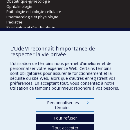
Obstétrique-gynécologie
Ophtalmologie
Pathologie et biologie cellulaire
Pharmacologie et physiologie
Pédiatrie
Psychiatrie et d’addictologie
Radiologie, radio-oncologie et médecine nucléaire
L’UdeM reconnaît l’importance de
Écoles
respecter la vie privée
Kinésiologie et des sciences de l’activité physique
L’utilisation de témoins nous permet d’améliorer et de
Orthophonie et audiologie
personnaliser votre expérience Web. Certains témoins
Réadaptation
sont obligatoires pour assurer le fonctionnement et la
sécurité du site Web, alors que d’autres enregistrent vos
préférences. En acceptant tout, vous consentez à notre
Directions
utilisation de témoins pour mieux répondre à vos besoins.
DPC
CPASS
Personnaliser les
>
Éthique clinique
témoins
Tout refuser
Tout accepter