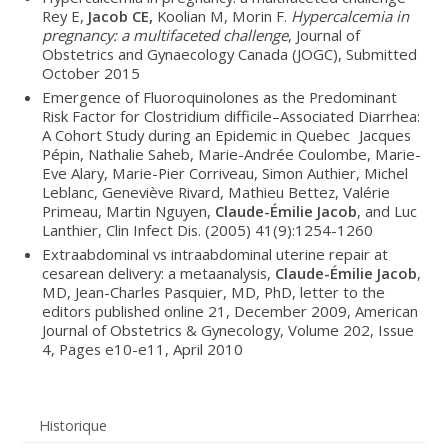
Rey E,
Jacob CE,
Koolian M, Morin F.
Hypercalcemia in
pregnancy: a multifaceted challenge
, Journal of
Obstetrics and Gynaecology Canada (JOGC), Submitted
October 2015
Emergence of Fluoroquinolones as the Predominant
Risk Factor for Clostridium difficile–Associated Diarrhea:
A Cohort Study during an Epidemic in Quebec Jacques
Pépin, Nathalie Saheb, Marie-Andrée Coulombe, Marie-
Eve Alary, Marie-Pier Corriveau, Simon Authier, Michel
Leblanc, Geneviève Rivard, Mathieu Bettez, Valérie
Primeau, Martin Nguyen,
Claude-Émilie Jacob
, and Luc
Lanthier, Clin Infect Dis. (2005) 41(9):1254-1260
Extraabdominal vs intraabdominal uterine repair at
cesarean delivery: a metaanalysis,
Claude-Émilie Jacob
,
MD, Jean-Charles Pasquier, MD, PhD, letter to the
editors published online 21, December 2009, American
Journal of Obstetrics & Gynecology, Volume 202, Issue
4, Pages e10-e11, April 2010
Historique