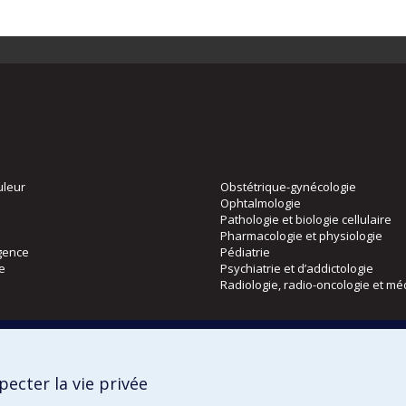
uleur
Obstétrique-gynécologie
Ophtalmologie
Pathologie et biologie cellulaire
Pharmacologie et physiologie
gence
Pédiatrie
ie
Psychiatrie et d’addictologie
Radiologie, radio-oncologie et mé
Directions
 physique
DPC
ecter la vie privée
CPASS
Éthique clinique