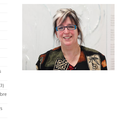
s
23)
mbre
rs