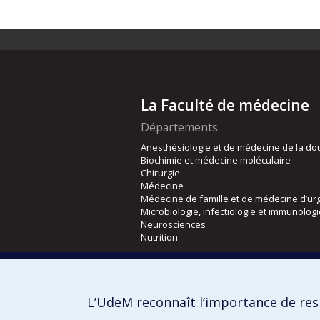
La Faculté de médecine
Départements
Anesthésiologie et de médecine de la do
Biochimie et médecine moléculaire
Chirurgie
Médecine
Médecine de famille et de médecine d’ur
Microbiologie, infectiologie et immunolog
Neurosciences
Nutrition
Écoles
Kinésiologie et des sciences de l’activité
L’UdeM reconnaît l’importance de resp
Orthophonie et audiologie
Réadaptation