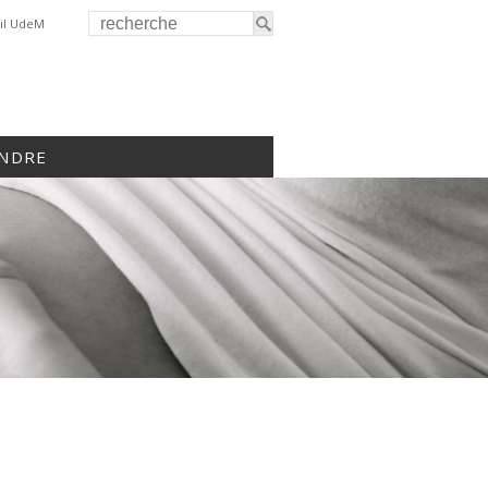
il UdeM
INDRE