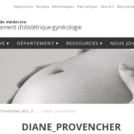
Répertoires
Facultés
Bibliothèques
Plan campus
Sites A-Z
Mon porta
 de médecine
ement d'obstétrique-gynécologie
HE
DÉPARTEMENT
RESSOURCES
NOUS JO
/
Diane Provencher, M.D., F.R.C.S.C.
diane_provencher
DIANE_PROVENCHER