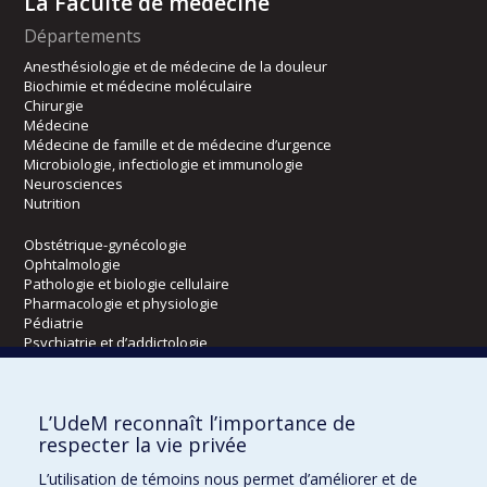
La Faculté de médecine
Départements
Anesthésiologie et de médecine de la douleur
Biochimie et médecine moléculaire
Chirurgie
Médecine
Médecine de famille et de médecine d’urgence
Microbiologie, infectiologie et immunologie
Neurosciences
Nutrition
Obstétrique-gynécologie
Ophtalmologie
Pathologie et biologie cellulaire
Pharmacologie et physiologie
Pédiatrie
Psychiatrie et d’addictologie
Radiologie, radio-oncologie et médecine nucléaire
L’UdeM reconnaît l’importance de
Écoles
respecter la vie privée
Kinésiologie et des sciences de l’activité physique
L’utilisation de témoins nous permet d’améliorer et de
Orthophonie et audiologie