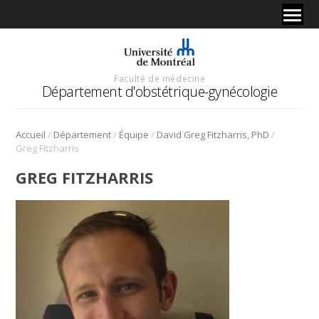
Faculté de médecine
Département d'obstétrique-gynécologie
/
/
/
/
Accueil
Département
Équipe
David Greg Fitzharris, PhD
Greg Fitzharris
GREG FITZHARRIS