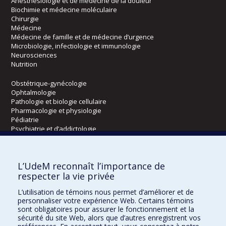
Anesthésiologie et de médecine de la douleur
Biochimie et médecine moléculaire
Chirurgie
Médecine
Médecine de famille et de médecine d’urgence
Microbiologie, infectiologie et immunologie
Neurosciences
Nutrition
Obstétrique-gynécologie
Ophtalmologie
Pathologie et biologie cellulaire
Pharmacologie et physiologie
Pédiatrie
Psychiatrie et d’addictologie
Radiologie, radio-oncologie et médecine nucléaire
L’UdeM reconnaît l’importance de
Écoles
respecter la vie privée
Kinésiologie et des sciences de l’activité physique
L’utilisation de témoins nous permet d’améliorer et de
Orthophonie et audiologie
personnaliser votre expérience Web. Certains témoins
Réadaptation
sont obligatoires pour assurer le fonctionnement et la
sécurité du site Web, alors que d’autres enregistrent vos