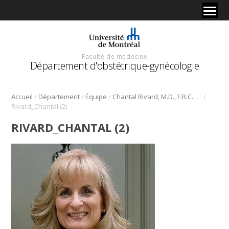
Faculté de médecine
Département d'obstétrique-gynécologie
/
/
/
/
Accueil
Département
Équipe
Chantal Rivard, M.D., F.R.C.S.C.
Rivard_Chantal (2)
RIVARD_CHANTAL (2)