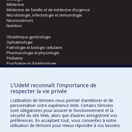
Médecine
Médecine de famille et de médecine d’urgence
Microbiologie, infectiologie et immunologie
Neurosciences
Nutrition
Obstétrique-gynécologie
Ophtalmologie
Pathologie et biologie cellulaire
Pharmacologie et physiologie
Pédiatrie
Psychiatrie et d’addictologie
Radiologie, radio-oncologie et médecine nucléaire
L’UdeM reconnaît l’importance de
Écoles
respecter la vie privée
Kinésiologie et des sciences de l’activité physique
L’utilisation de témoins nous permet d’améliorer et de
Orthophonie et audiologie
personnaliser votre expérience Web. Certains témoins
Réadaptation
sont obligatoires pour assurer le fonctionnement et la
sécurité du site Web, alors que d’autres enregistrent vos
préférences. En acceptant tout, vous consentez à notre
Directions
utilisation de témoins pour mieux répondre à vos besoins.
DPC