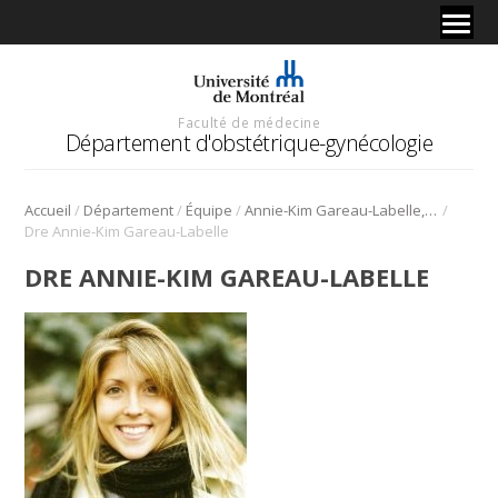
Faculté de médecine
Département d'obstétrique-gynécologie
/
/
/
/
Accueil
Département
Équipe
Annie-Kim Gareau-Labelle, M.D., F.R.C.S.C.
Dre Annie-Kim Gareau-Labelle
DRE ANNIE-KIM GAREAU-LABELLE