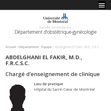
Faculté de médecine
Département d'obstétrique-gynécologie
/
/
/
Accueil
Département
Équipe
Abdelghani El Fakir, M.D., F.R.C.S.C.
ABDELGHANI EL FAKIR, M.D.,
F.R.C.S.C.
Chargé d’enseignement de clinique
Lieu de pratique
Hôpital du Sacré-Cœur de Montréal