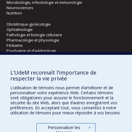
Microbiologie, infectiologie et immunologie
Neurosciences
Nutrition
Obstétrique-gynécologie
Ophtalmologie
Pathologie et biologie cellulaire
Pharmacologie et physiologie
Pédiatrie
Psychiatrie et d’addictologie
Radiologie, radio-oncologie et médecine nucléaire
L’UdeM reconnaît l’importance de
Écoles
respecter la vie privée
Kinésiologie et des sciences de l’activité physique
L’utilisation de témoins nous permet d’améliorer et de
Orthophonie et audiologie
personnaliser votre expérience Web. Certains témoins
Réadaptation
sont obligatoires pour assurer le fonctionnement et la
sécurité du site Web, alors que d’autres enregistrent vos
préférences. En acceptant tout, vous consentez à notre
Directions
utilisation de témoins pour mieux répondre à vos besoins.
DPC
CPASS
Personnaliser les
>
Éthique clinique