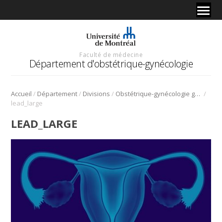
Faculté de médecine
Département d'obstétrique-gynécologie
/
/
/
/
Accueil
Département
Divisions
Obstétrique-gynécologie générale
lead_large
LEAD_LARGE