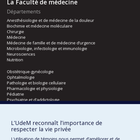
La Faculté de médecine
Départements
Anesthésiologie et de médecine de la douleur
Biochimie et médecine moléculaire
Chirurgie
Médecine
Médecine de famille et de médecine d’urgence
Microbiologie, infectiologie et immunologie
Neurosciences
Nutrition
Obstétrique-gynécologie
Ophtalmologie
Pathologie et biologie cellulaire
Pharmacologie et physiologie
Pédiatrie
Psychiatrie et d’addictologie
Radiologie, radio-oncologie et médecine nucléaire
L’UdeM reconnaît l’importance de
Écoles
respecter la vie privée
Kinésiologie et des sciences de l’activité physique
L’utilisation de témoins nous permet d’améliorer et de