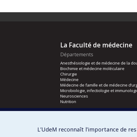
La Faculté de médecine
Départements
Anesthésiologie et de médecine de la do
Biochimie et médecine moléculaire
Chirurgie
Médecine
Médecine de famille et de médecine d’ur
Microbiologie, infectiologie et immunolog
Neurosciences
Nutrition
Écoles
Kinésiologie et des sciences de l’activité
L’UdeM reconnaît l’importance de resp
Orthophonie et audiologie
Réadaptation