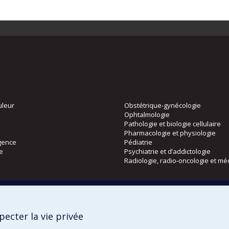
uleur
Obstétrique-gynécologie
Ophtalmologie
Pathologie et biologie cellulaire
Pharmacologie et physiologie
gence
Pédiatrie
ie
Psychiatrie et d’addictologie
Radiologie, radio-oncologie et mé
Directions
 physique
DPC
ecter la vie privée
CPASS
Éthique clinique