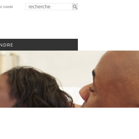
il UdeM
INDRE