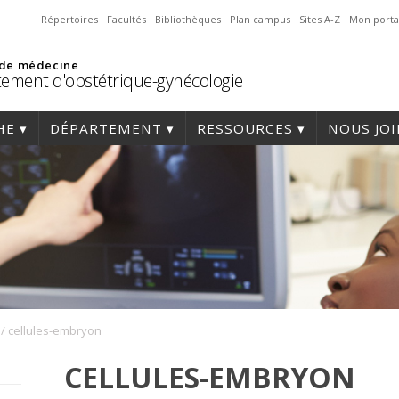
Répertoires
Facultés
Bibliothèques
Plan campus
Sites A-Z
Mon porta
 de médecine
ement d'obstétrique-gynécologie
HE
DÉPARTEMENT
RESSOURCES
NOUS JO
/
cellules-embryon
CELLULES-EMBRYON