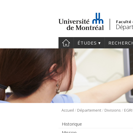
Faculté
Départ
ÉTUDES
RECHERC
/
/
/
Accueil
Département
Divisions
EGRI
Historique
Mission