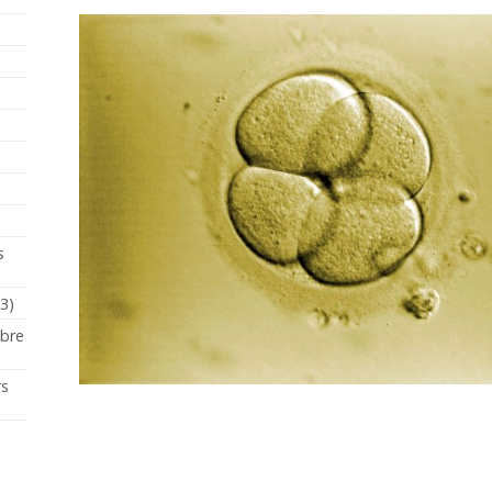
s
23)
mbre
rs