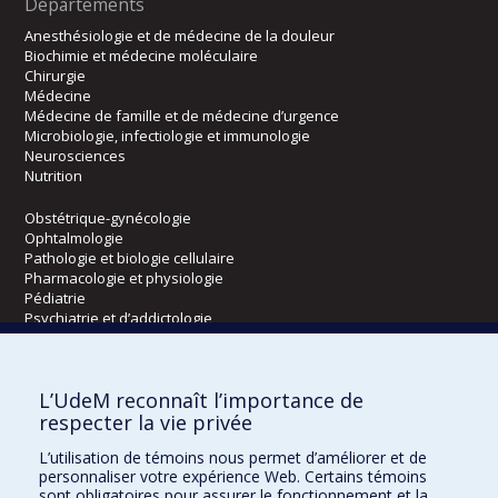
Départements
Anesthésiologie et de médecine de la douleur
Biochimie et médecine moléculaire
Chirurgie
Médecine
Médecine de famille et de médecine d’urgence
Microbiologie, infectiologie et immunologie
Neurosciences
Nutrition
Obstétrique-gynécologie
Ophtalmologie
Pathologie et biologie cellulaire
Pharmacologie et physiologie
Pédiatrie
Psychiatrie et d’addictologie
Radiologie, radio-oncologie et médecine nucléaire
L’UdeM reconnaît l’importance de
Écoles
respecter la vie privée
Kinésiologie et des sciences de l’activité physique
L’utilisation de témoins nous permet d’améliorer et de
Orthophonie et audiologie
personnaliser votre expérience Web. Certains témoins
Réadaptation
sont obligatoires pour assurer le fonctionnement et la