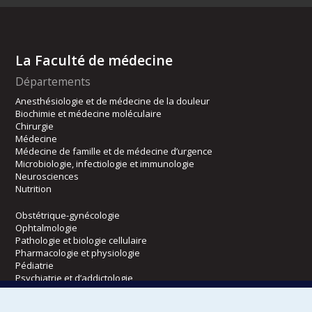
La Faculté de médecine
Départements
Anesthésiologie et de médecine de la douleur
Biochimie et médecine moléculaire
Chirurgie
Médecine
Médecine de famille et de médecine d’urgence
Microbiologie, infectiologie et immunologie
Neurosciences
Nutrition
Obstétrique-gynécologie
Ophtalmologie
Pathologie et biologie cellulaire
Pharmacologie et physiologie
Pédiatrie
Psychiatrie et d’addictologie
Radiologie, radio-oncologie et médecine nucléaire