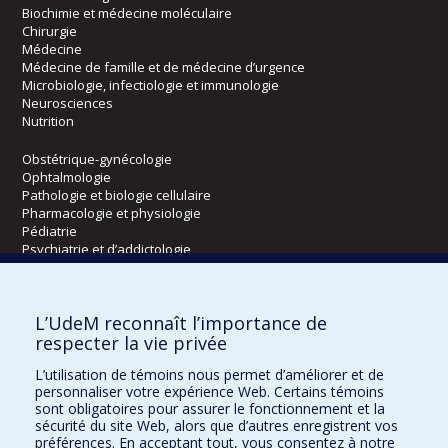
Biochimie et médecine moléculaire
Chirurgie
Médecine
Médecine de famille et de médecine d’urgence
Microbiologie, infectiologie et immunologie
Neurosciences
Nutrition
Obstétrique-gynécologie
Ophtalmologie
Pathologie et biologie cellulaire
Pharmacologie et physiologie
Pédiatrie
Psychiatrie et d’addictologie
Radiologie, radio-oncologie et médecine nucléaire
L’UdeM reconnaît l’importance de
Écoles
respecter la vie privée
Kinésiologie et des sciences de l’activité physique
L’utilisation de témoins nous permet d’améliorer et de
Orthophonie et audiologie
personnaliser votre expérience Web. Certains témoins
Réadaptation
sont obligatoires pour assurer le fonctionnement et la
sécurité du site Web, alors que d’autres enregistrent vos
préférences. En acceptant tout, vous consentez à notre
Directions