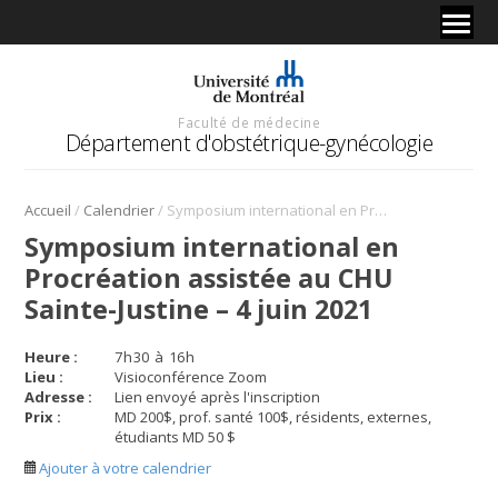
Faculté de médecine
Département d'obstétrique-gynécologie
/
/
Accueil
Calendrier
Symposium international en Procréation assistée au CHU Sainte-Justine – 4 juin 2021
Symposium international en
Procréation assistée au CHU
Sainte-Justine – 4 juin 2021
Heure :
7
h
30
à
16
h
Lieu :
Visioconférence Zoom
Adresse :
Lien envoyé après l'inscription
Prix :
MD 200$, prof. santé 100$, résidents, externes,
étudiants MD 50 $
Ajouter à votre calendrier