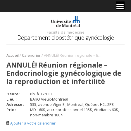
Faculté de médecine
Département d'obstétrique-gynécologie
/
/
Accueil
Calendrier
ANNULÉ! Réunion régionale – Endocrinologie gynécologique de la reproduction et infertilité
ANNULÉ! Réunion régionale –
Endocrinologie gynécologique de
la reproduction et infertilité
Heure :
8
h
à
17
h
30
Lieu :
BAnQ Vieux-Montréal
Adresse :
535, avenue Viger E., Montréal, Québec H2L 2P3
Prix :
MD 160$, autre professionnel 135$, étudiants 60$,
non-membre 180 $
Ajouter à votre calendrier