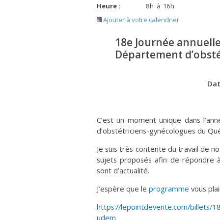
Heure :
8
h
à
16
h
Ajouter à votre calendrier
18e Journée annuell
Département d’obstét
Dat
C’est un moment unique dans l’an
d’obstétriciens-gynécologues du Qu
Je suis très contente du travail de n
sujets proposés afin de répondre 
sont d’actualité.
J’espère que le
programme
vous plai
https://lepointdevente.com/billets
udem