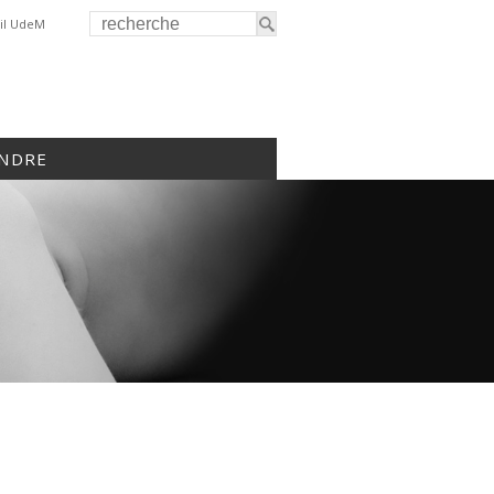
il UdeM
INDRE