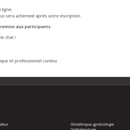
 ligne.
us sera acheminé après votre inscription.
remise aux participants.
le chat !
ue et professionnel continu
uleur
Obstétrique-gynécologie
Ophtalmologie