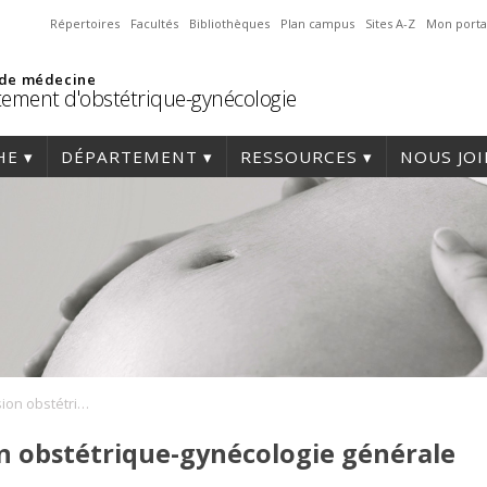
Répertoires
Facultés
Bibliothèques
Plan campus
Sites A-Z
Mon porta
 de médecine
ement d'obstétrique-gynécologie
HE
DÉPARTEMENT
RESSOURCES
NOUS JO
Journal Club – Division obstétrique-gynécologie générale
ion obstétrique-gynécologie générale