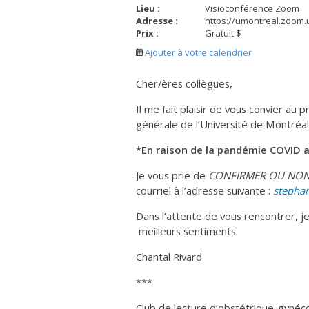
Lieu :
Visioconférence Zoom
Adresse :
https://umontreal.zoom
Prix :
Gratuit $
Ajouter à votre calendrier
Cher/ères collègues,
Il me fait plaisir de vous convier au 
générale de l’Université de Montréal 
*En raison de la pandémie COVID a
Je vous prie de
CONFIRMER
OU NO
courriel à l’adresse suivante :
stepha
Dans l’attente de vous rencontrer, j
meilleurs sentiments.
Chantal Rivard
***
Club de lecture d’obstétrique-gynéco