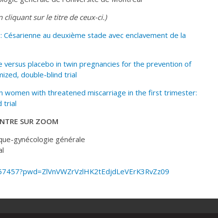
 cliquant sur le titre de ceux-ci.)
 : Césarienne au deuxième stade avec enclavement de la
e versus placebo in twin pregnancies for the prevention of
zed, double-blind trial
n women with threatened miscarriage in the first trimester:
 trial
CONTRE SUR ZOOM
rique-gynécologie générale
al
27357457?pwd=ZlVnVWZrVzlHK2tEdjdLeVErK3RvZz09