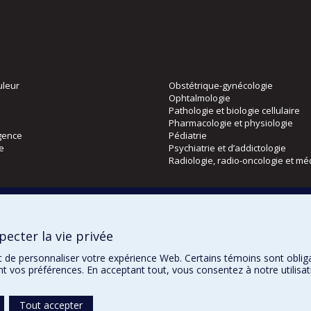
uleur
Obstétrique-gynécologie
Ophtalmologie
Pathologie et biologie cellulaire
Pharmacologie et physiologie
gence
Pédiatrie
ie
Psychiatrie et d’addictologie
Radiologie, radio-oncologie et mé
Directions
 physique
DPC
ecter la vie privée
CPASS
Éthique clinique
t de personnaliser votre expérience Web. Certains témoins sont oblig
ent vos préférences. En acceptant tout, vous consentez à notre utili
Tout accepter