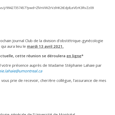
.us/j/99427357457?pwd=ZlVnVWZrVzlHK2tEdjdLeVErK3RvZz09
prochain Journal Club de la division d’obstétrique-gynécologie
qui aura lieu le
mardi 13 avril 2021.
ctuelle, cette réunion se déroulera
en ligne
*
N
votre présence auprès de Madame Stéphanie Lahaie par
nie.lahaie@umontreal.ca
e vous prie de recevoir, cher/ère collègue, l’assurance de mes
logie générale de l’Université de Montréal