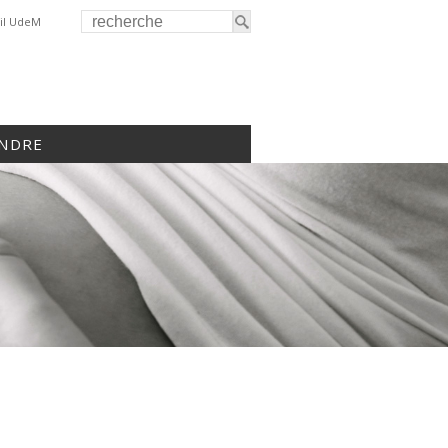
il UdeM
INDRE