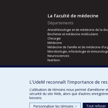
La Faculté de médecine
Départements
Anesthésiologie et de médecine de la do
Biochimie et médecine moléculaire
Chirurgie
Médecine
Médecine de famille et de médecine d’ur
Microbiologie, infectiologie et immunolog
Neurosciences
Nutrition
Écoles
Kinésiologie et des sciences de l’activité
L’UdeM reconnaît l’importance de resp
Orthophonie et audiologie
Réadaptation
L’utilisation de témoins nous permet d’améliorer e
sécurité du site Web, alors que d’autres enregistr
besoins.
Tout refuser
Personnaliser les témoins
>