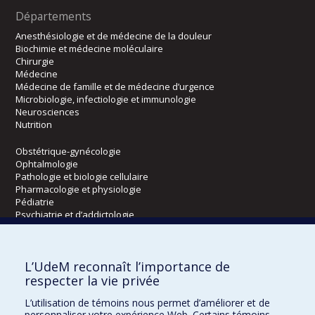
Départements
Anesthésiologie et de médecine de la douleur
Biochimie et médecine moléculaire
Chirurgie
Médecine
Médecine de famille et de médecine d’urgence
Microbiologie, infectiologie et immunologie
Neurosciences
Nutrition
Obstétrique-gynécologie
Ophtalmologie
Pathologie et biologie cellulaire
Pharmacologie et physiologie
Pédiatrie
Psychiatrie et d’addictologie
Radiologie, radio-oncologie et médecine nucléaire
L’UdeM reconnaît l’importance de
Écoles
respecter la vie privée
Kinésiologie et des sciences de l’activité physique
L’utilisation de témoins nous permet d’améliorer et de
Orthophonie et audiologie
personnaliser votre expérience Web. Certains témoins