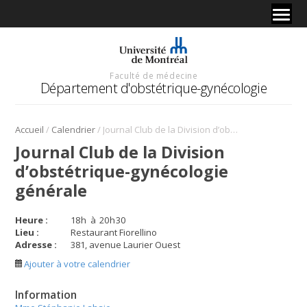
Faculté de médecine
Département d'obstétrique-gynécologie
/
/
Accueil
Calendrier
Journal Club de la Division d’obstétrique-gynécologie générale
Journal Club de la Division
d’obstétrique-gynécologie
générale
Heure :
18
h
à
20
h
30
Lieu :
Restaurant Fiorellino
Adresse :
381, avenue Laurier Ouest
Ajouter à votre calendrier
Information