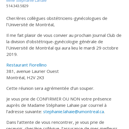
Mme Stéphanie Lahaie
514.343.5829
Cher/ères collègues obstétriciens-gynécologues de
l’Université de Montréal,
Il me fait plaisir de vous convier au prochain Journal Club de
la division d’obstétrique-gynécologie générale de
l’Université de Montréal qui aura lieu le mardi 29 octobre
2019.
Restaurant Fiorellino
381, avenue Laurier Ouest
Montréal, H2V 2K3
Cette réunion sera agrémentée d’un souper.
Je vous prie de CONFIRMER OU NON votre présence
auprès de Madame Stéphanie Lahaie par courriel à
l’adresse suivante:
stephanie.lahaie@umontreal.ca
.
Dans l’attente de vous rencontrer, je vous prie de
recevoir, cher/ère collègue, l’assurance de mes meilleurs