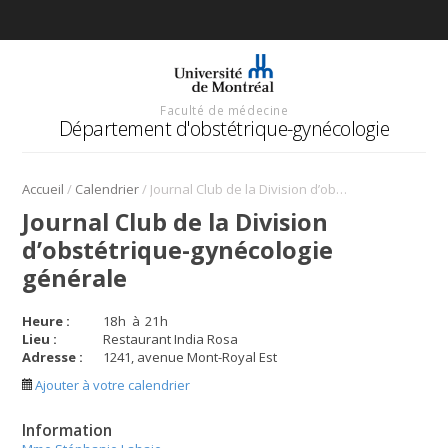
Faculté de médecine
Département d'obstétrique-gynécologie
/
/
Accueil
Calendrier
Journal Club de la Division d’obstétrique-gynécologie générale
Journal Club de la Division
d’obstétrique-gynécologie
générale
Heure :
18
h
à
21
h
Lieu :
Restaurant India Rosa
Adresse :
1241, avenue Mont-Royal Est
Ajouter à votre calendrier
Information