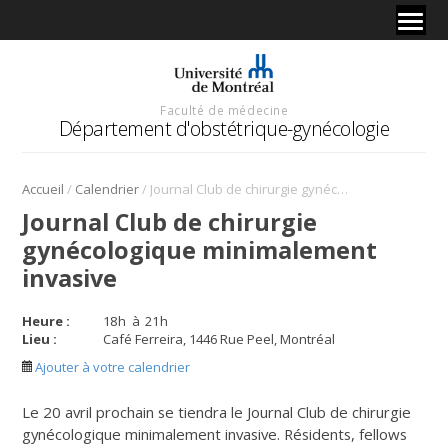
Faculté de médecine
Département d'obstétrique-gynécologie
/
/
Accueil
Calendrier
Journal Club de chirurgie gynécologique minimalement invasive
Journal Club de chirurgie
gynécologique minimalement
invasive
Heure :
18
h
à
21
h
Lieu :
Café Ferreira, 1446 Rue Peel, Montréal
Ajouter à votre calendrier
Le 20 avril prochain se tiendra le Journal Club de chirurgie
gynécologique minimalement invasive. Résidents, fellows