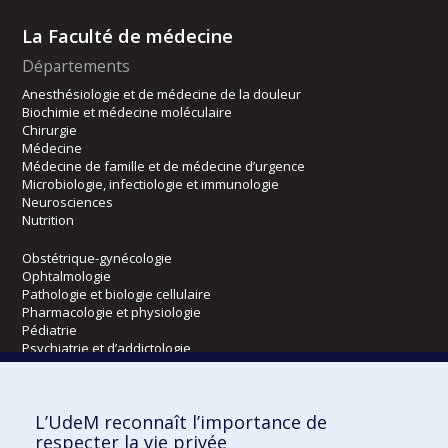
La Faculté de médecine
Départements
Anesthésiologie et de médecine de la douleur
Biochimie et médecine moléculaire
Chirurgie
Médecine
Médecine de famille et de médecine d’urgence
Microbiologie, infectiologie et immunologie
Neurosciences
Nutrition
Obstétrique-gynécologie
Ophtalmologie
Pathologie et biologie cellulaire
Pharmacologie et physiologie
Pédiatrie
Psychiatrie et d’addictologie
Radiologie, radio-oncologie et médecine nucléaire
L’UdeM reconnaît l’importance de
Écoles
respecter la vie privée