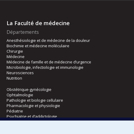
La Faculté de médecine
Départements
Anesthésiologie et de médecine de la douleur
Biochimie et médecine moléculaire
Chirurgie
Médecine
Médecine de famille et de médecine d’urgence
Microbiologie, infectiologie et immunologie
Neurosciences
Nutrition
Obstétrique-gynécologie
Ophtalmologie
Pathologie et biologie cellulaire
Pharmacologie et physiologie
Pédiatrie
Psychiatrie et d’addictologie
Radiologie, radio-oncologie et médecine nucléaire