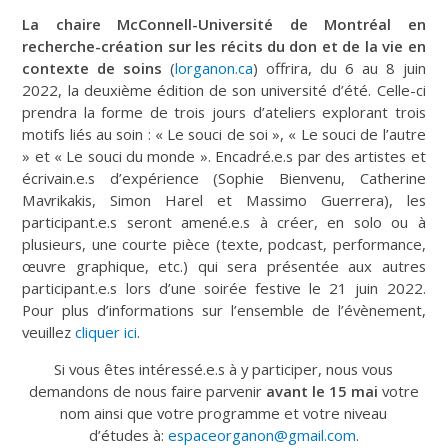
La chaire McConnell-Université de Montréal en
recherche-création sur les récits du don et de la vie en
contexte de soins
(
lorganon.ca
) offrira, du 6 au 8 juin
2022, la deuxième édition de son université d’été. Celle-ci
prendra la forme de trois jours d’ateliers explorant trois
motifs liés au soin : « Le souci de soi », « Le souci de l’autre
» et « Le souci du monde ». Encadré.e.s par des artistes et
écrivain.e.s d’expérience (Sophie Bienvenu, Catherine
Mavrikakis, Simon Harel et Massimo Guerrera), les
participant.e.s seront amené.e.s à créer, en solo ou à
plusieurs, une courte pièce (texte, podcast, performance,
œuvre graphique, etc.) qui sera présentée aux autres
participant.e.s lors d’une soirée festive le 21 juin 2022.
Pour plus d’informations sur l’ensemble de l’évènement,
veuillez
cliquer ici
.
Si vous êtes intéressé.e.s à y participer, nous vous
demandons de nous faire parvenir
avant le 15 mai
votre
nom ainsi que votre programme et votre niveau
d’études à:
espaceorganon@gmail.com
.