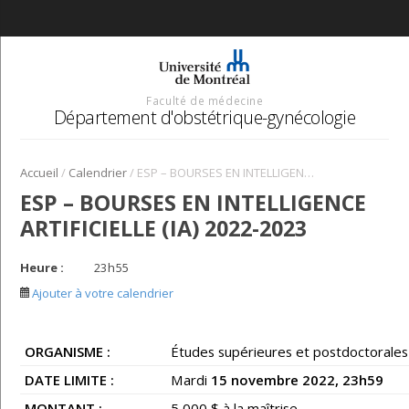
Faculté de médecine
Département d'obstétrique-gynécologie
/
/
Accueil
Calendrier
ESP – BOURSES EN INTELLIGENCE ARTIFICIELLE (IA) 2022-2023
ESP – BOURSES EN INTELLIGENCE
ARTIFICIELLE (IA) 2022-2023
Heure :
23
h
55
Ajouter à votre calendrier
ORGANISME :
Études supérieures et postdoctorales
DATE LIMITE :
Mardi
15 novembre 2022, 23h59
MONTANT :
5 000 $ à la maîtrise