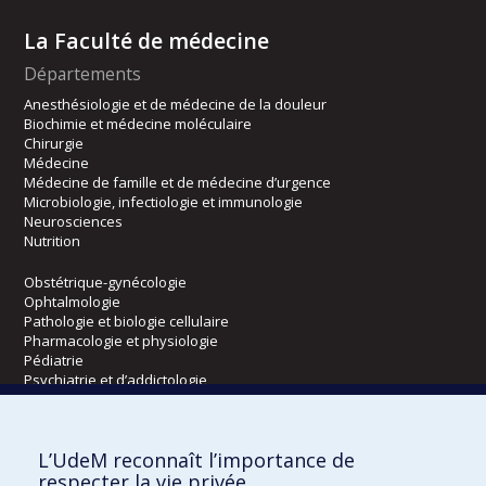
La Faculté de médecine
Départements
Anesthésiologie et de médecine de la douleur
Biochimie et médecine moléculaire
Chirurgie
Médecine
Médecine de famille et de médecine d’urgence
Microbiologie, infectiologie et immunologie
Neurosciences
Nutrition
Obstétrique-gynécologie
Ophtalmologie
Pathologie et biologie cellulaire
Pharmacologie et physiologie
Pédiatrie
Psychiatrie et d’addictologie
Radiologie, radio-oncologie et médecine nucléaire
L’UdeM reconnaît l’importance de
Écoles
respecter la vie privée