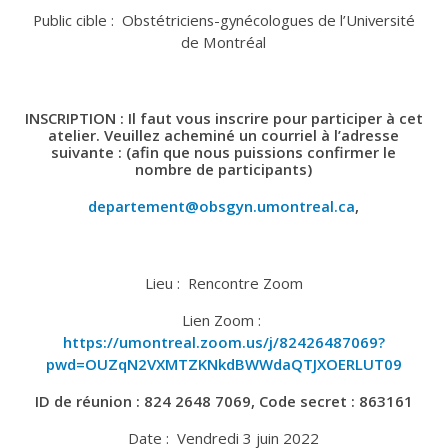
Public cible : Obstétriciens-gynécologues de l’Université
de Montréal
INSCRIPTION
: Il faut vous inscrire pour participer à cet
atelier.
Veuillez acheminé un courriel à l’adresse
suivante :
(
afin que nous puissions confirmer le
nombre de participants)
departement@obsgyn.umontreal.ca
,
Lieu : Rencontre Zoom
Lien Zoom :
https://umontreal.zoom.us/j/82426487069?
pwd=OUZqN2VXMTZKNkdBWWdaQTJXOERLUT09
ID de réunion : 824 2648 7069, Code secret : 863161
Date : Vendredi 3 juin 2022