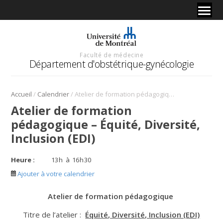
Faculté de médecine
Département d'obstétrique-gynécologie
/
/
Accueil
Calendrier
Atelier de formation pédagogique – Équité, Diversité, Inclusion (EDI)
Atelier de formation
pédagogique – Équité, Diversité,
Inclusion (EDI)
Heure :
13
h
à
16
h
30
Ajouter à votre calendrier
Atelier de formation pédagogique
Titre de l’atelier :
Équité, Diversité, Inclusion (EDI)