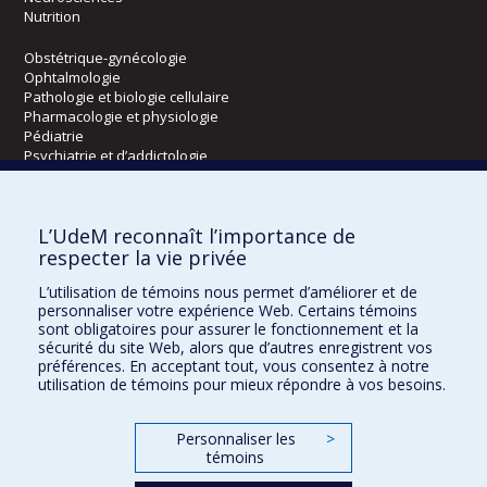
Nutrition
Obstétrique-gynécologie
Ophtalmologie
Pathologie et biologie cellulaire
Pharmacologie et physiologie
Pédiatrie
Psychiatrie et d’addictologie
Radiologie, radio-oncologie et médecine nucléaire
L’UdeM reconnaît l’importance de
Écoles
respecter la vie privée
Kinésiologie et des sciences de l’activité physique
L’utilisation de témoins nous permet d’améliorer et de
Orthophonie et audiologie
personnaliser votre expérience Web. Certains témoins
Réadaptation
sont obligatoires pour assurer le fonctionnement et la
sécurité du site Web, alors que d’autres enregistrent vos
préférences. En acceptant tout, vous consentez à notre
Directions
utilisation de témoins pour mieux répondre à vos besoins.
DPC
CPASS
Personnaliser les
>
Éthique clinique
témoins