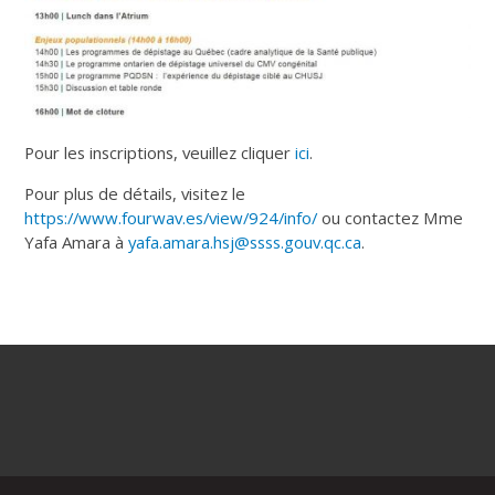
Pour les inscriptions, veuillez cliquer
ici
.
Pour plus de détails, visitez le
https://www.fourwav.es/view/924/info/
ou contactez Mme
Yafa Amara à
yafa.amara.hsj@ssss.gouv.qc.ca
.