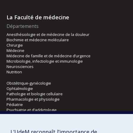
La Faculté de médecine
Départements
Anesthésiologie et de médecine de la douleur
Biochimie et médecine moléculaire
Chirurgie
Médecine
Médecine de famille et de médecine d’urgence
Microbiologie, infectiologie et immunologie
Neurosciences
Nutrition
Obstétrique-gynécologie
Ophtalmologie
Pathologie et biologie cellulaire
Pharmacologie et physiologie
Pédiatrie
Psychiatrie et d’addictologie
Radiologie, radio-oncologie et médecine nucléaire
L’UdeM reconnaît l’importance de