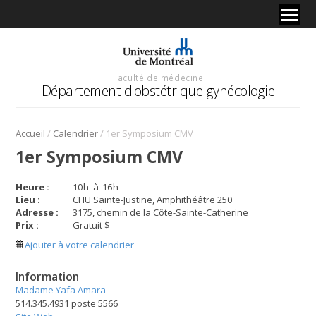
Faculté de médecine
Département d'obstétrique-gynécologie
/
/
Accueil
Calendrier
1er Symposium CMV
1er Symposium CMV
Heure :
10
h
à
16
h
Lieu :
CHU Sainte-Justine, Amphithéâtre 250
Adresse :
3175, chemin de la Côte-Sainte-Catherine
Prix :
Gratuit $
Ajouter à votre calendrier
Information
Madame Yafa Amara
514.345.4931 poste 5566