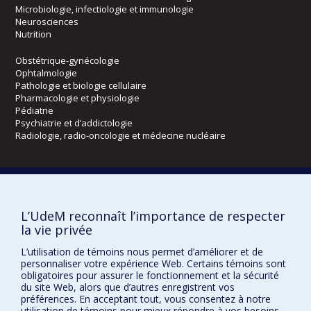
Microbiologie, infectiologie et immunologie
Neurosciences
Nutrition
Obstétrique-gynécologie
Ophtalmologie
Pathologie et biologie cellulaire
Pharmacologie et physiologie
Pédiatrie
Psychiatrie et d’addictologie
Radiologie, radio-oncologie et médecine nucléaire
Écoles
Kinésiologie et des sciences de l’activité physique
L’UdeM reconnaît l’importance de respecter
Orthophonie et audiologie
Réadaptation
la vie privée
L’utilisation de témoins nous permet d’améliorer et de
Directions
personnaliser votre expérience Web. Certains témoins sont
obligatoires pour assurer le fonctionnement et la sécurité
DPC
du site Web, alors que d’autres enregistrent vos
CPASS
préférences. En acceptant tout, vous consentez à notre
Éthique clinique
utilisation de témoins pour mieux répondre à vos besoins.