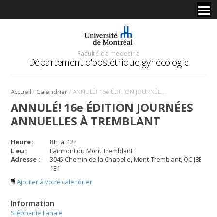
Faculté de médecine
Département d'obstétrique-gynécologie
/
/
Accueil
Calendrier
ANNULÉ! 16e ÉDITION JOURNÉES ANNUELLES À TREMBLANT
ANNULÉ! 16e ÉDITION JOURNÉES
ANNUELLES À TREMBLANT
Heure :
8
h
à
12
h
Lieu :
Fairmont du Mont Tremblant
Adresse :
3045 Chemin de la Chapelle, Mont-Tremblant, QC J8E
1E1
Ajouter à votre calendrier
Information
Stéphanie Lahaie