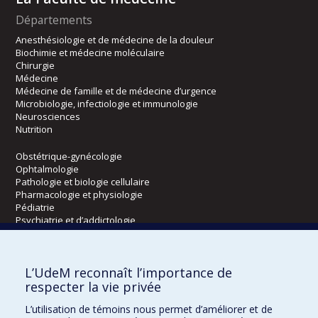
Départements
Anesthésiologie et de médecine de la douleur
Biochimie et médecine moléculaire
Chirurgie
Médecine
Médecine de famille et de médecine d’urgence
Microbiologie, infectiologie et immunologie
Neurosciences
Nutrition
Obstétrique-gynécologie
Ophtalmologie
Pathologie et biologie cellulaire
Pharmacologie et physiologie
Pédiatrie
Psychiatrie et d’addictologie
Radiologie, radio-oncologie et médecine nucléaire
L’UdeM reconnaît l’importance de
Écoles
respecter la vie privée
Kinésiologie et des sciences de l’activité physique
L’utilisation de témoins nous permet d’améliorer et de
Orthophonie et audiologie